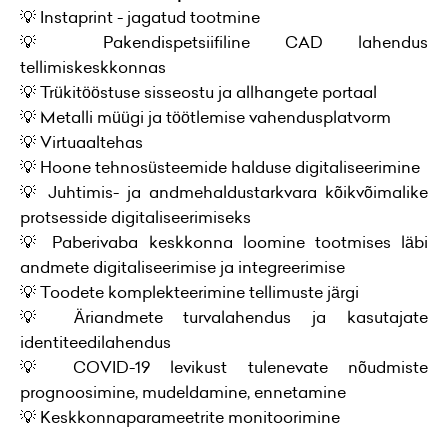
💡 Instaprint - jagatud tootmine
💡 Pakendispetsiifiline CAD lahendus
tellimiskeskkonnas
💡 Trükitööstuse sisseostu ja allhangete portaal
💡 Metalli müügi ja töötlemise vahendusplatvorm
💡 Virtuaaltehas
💡 Hoone tehnosüsteemide halduse digitaliseerimine
💡 Juhtimis- ja andmehaldustarkvara kõikvõimalike
protsesside digitaliseerimiseks
💡 Paberivaba keskkonna loomine tootmises läbi
andmete digitaliseerimise ja integreerimise
💡 Toodete komplekteerimine tellimuste järgi
💡 Äriandmete turvalahendus ja kasutajate
identiteedilahendus
💡 COVID-19 levikust tulenevate nõudmiste
prognoosimine, mudeldamine, ennetamine
💡 Keskkonnaparameetrite monitoorimine