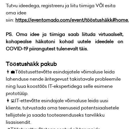
Tutvu ideedega, registreeru ja liitu tiimiga VÕI esita
oma idee
siin:
https://eventornado.com/event/tööstushäkk#home.
PS. Oma idee ja tiimiga saab liituda virtuaalselt,
kohapealse häkatoni kohad uutele ideedele on
COVID-19 piirangutest tulenevalt täis.
Tööstushäkk pakub
👨‍💼Tööstusettevõtte esindajatele võimaluse leida
lahenduse nende äritegevust takistavale probleemile
ning luua koostöös IT-ekspertidega selle esimene
prototüüp.
👩‍💻IT-ettevõtte esindajale võimaluse leida uusi
kliente, tutvustada oma teenuseid potentsiaalsetele
tellijatele ja saada tootearenduseks tarvilikku
lisasisendit.