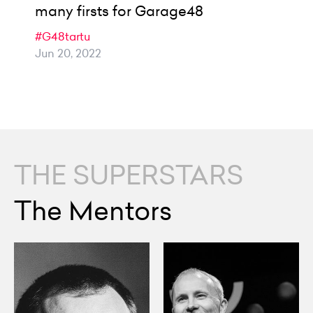
many firsts for Garage48
#G48tartu
Jun 20, 2022
THE SUPERSTARS
The Mentors