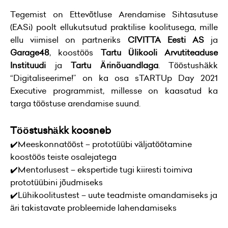
Tegemist on Ettevõtluse Arendamise Sihtasutuse
(EASi) poolt ellukutsutud praktilise koolitusega, mille
ellu viimisel on partneriks
CIVITTA Eesti AS
ja
Garage48
, koostöös
Tartu Ülikooli Arvutiteaduse
Instituudi
ja
Tartu Ärinõuandlaga
. Tööstushäkk
“Digitaliseerime!” on ka osa sTARTUp Day 2021
Executive programmist, millesse on kaasatud ka
targa tööstuse arendamise suund.
Tööstushäkk koosneb
✔️Meeskonnatööst – prototüübi väljatöötamine
koostöös teiste osalejatega
✔️Mentorlusest – ekspertide tugi kiiresti toimiva
prototüübini jõudmiseks
✔️Lühikoolitustest – uute teadmiste omandamiseks ja
äri takistavate probleemide lahendamiseks