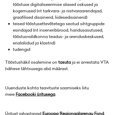
tööstuse digitaliseerimise alased oskused ja
kogemused (nt tarkvara- ja riistvaraarendajad,
graafilised disainerid, liidesedisainerid)
teised tööstusettevõtetega seotud sihtgruppide
esindajad (nt inseneribürood, haridusasutused,
tööstusvaldkonna teadus- ja arenduskeskused,
erialaliidud ja klastrid)
tudengid
Tööstushäkil osalemine on
tasuta
ja ei arvestata VTA
(vähese tähtsusega abi) määrast.
Uuenduste kohta teavituste saamiseks liitu
meie
Facebooki üritusega
.
Üritust rahastavad
Euroopa Regionaalarengu Fond
,