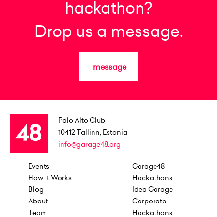
hackathon?
Drop us a message.
message
Palo Alto Club
10412
Tallinn, Estonia
info@garage48.org
Events
Garage48
How It Works
Hackathons
Blog
Idea Garage
About
Corporate
Team
Hackathons