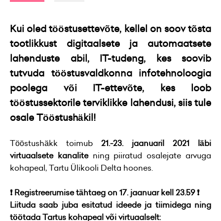
Kui oled tööstusettevõte, kellel on soov tõsta
tootlikkust digitaalsete ja automaatsete
lahenduste abil, IT-tudeng, kes soovib
tutvuda tööstusvaldkonna infotehnoloogia
poolega või IT-ettevõte, kes loob
tööstussektorile terviklikke lahendusi, siis tule
osale Tööstushäkil!
Tööstushäkk toimub
21.-23. jaanuaril 2021
läbi
virtuaalsete kanalite
ning piiratud osalejate arvuga
kohapeal, Tartu Ülikooli Delta hoones.
❗️ Registreerumise tähtaeg on 17. jaanuar kell 23.59 ❗️
Liituda saab juba esitatud ideede ja tiimidega ning
töötada Tartus kohapeal või virtuaalselt: