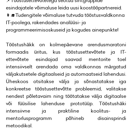
📌Tööstusettevõtetega seotud sihtgruppide
esindajatele võimaluse leida uusi koostööpartnereid.
👩‍🎓Tudengitele võimaluse tutvuda tööstusvaldkonna
IT-poolega, rakendades analüüsi- ja
programmeerimisoskuseid ja kogudes ainepunkte!
Tööstushäkk on kolmepäevane arendusmaratoni
formaadis üritus, kus tööstusettevõtete ja IT-
ettevõtete esindajad saavad mentorite toel
intensiivselt arendada oma valdkonnas märgatud
väljakutsetele digitaalseid ja automaatseid lahendusi.
Üheskoos otsitakse välja ja sõnastatakse iga
konkreetse tööstusettevõtte probleemid, valitakse
nendest põletavaim ning töötatakse välja digitaalse
või füüsilise lahenduse prototüüp. Tööstushäki
intensiivne ja praktiline koolitus- ja
mentorlusprogramm põhineb disainsprindi
metoodikal.