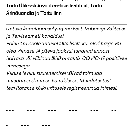
Tartu Ülikooli Arvutiteaduse Instituut
,
Tartu
Ärinõuandla
ja
Tartu linn
.
Ürituse korraldamisel järgime Eesti Vabariigi Valitsuse
ja Terviseameti korraldusi.
Palun ära osale üritusel füüsiliselt, kui oled haige või
oled viimase 14 päeva jooksul tundnud ennast
halvasti või viibinud lähikontaktis COVID-19 positiivse
inimesega.
Viiruse leviku suurenemisel võivad toimuda
muudatused ürituse korralduses. Muudatustest
teavitatakse kõiki üritusele registreerunud inimesi.
- - - - - - - - - - - - - - - - -
- - - - - - - - - - - - - - -
- - - - - - -