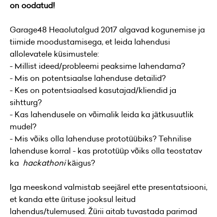
on oodatud!
Garage48 Heaolutalgud 2017 algavad kogunemise ja
tiimide moodustamisega, et leida lahendusi
allolevatele küsimustele:
- Millist ideed/probleemi peaksime lahendama?
- Mis on potentsiaalse lahenduse detailid?
- Kes on potentsiaalsed kasutajad/kliendid ja
sihtturg?
- Kas lahendusele on võimalik leida ka jätkusuutlik
mudel?
- Mis võiks olla lahenduse prototüübiks? Tehnilise
lahenduse korral - kas prototüüp võiks olla teostatav
ka
hackathoni
käigus?
Iga meeskond valmistab seejärel ette presentatsiooni,
et kanda ette ürituse jooksul leitud
lahendus/tulemused. Žürii aitab tuvastada parimad