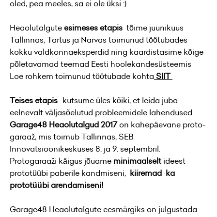
oled, pea meeles, sa ei ole üksi :)
Heaolutalgute
esimeses etapis
tõime juunikuus
Tallinnas, Tartus ja Narvas toimunud töötubades
kokku valdkonnaeksperdid ning kaardistasime kõige
põletavamad teemad Eesti hoolekandesüsteemis
Loe rohkem toimunud töötubade kohta
SIIT
Teises etapis
- kutsume üles kõiki, et leida juba
eelnevalt väljasõelutud probleemidele lahendused.
Garage48 Heaolutalgud 2017
on kahepäevane proto-
garaaž, mis toimub Tallinnas, SEB
Innovatsioonikeskuses 8. ja 9. septembril.
Protogaraaži käigus jõuame
minimaalselt
ideest
prototüübi paberile kandmiseni,
kiiremad ka
prototüübi arendamiseni!
Garage48 Heaolutalgute eesmärgiks on julgustada