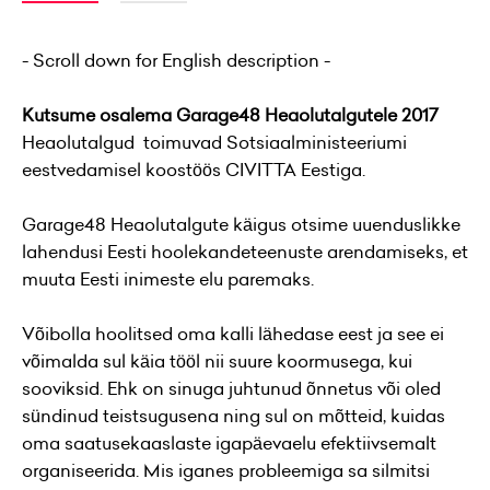
- Scroll down for English description -
Kutsume osalema Garage48 Heaolutalgutele 2017
Heaolutalgud toimuvad Sotsiaalministeeriumi
eestvedamisel koostöös CIVITTA Eestiga.
Garage48 Heaolutalgute käigus otsime uuenduslikke
lahendusi Eesti hoolekandeteenuste arendamiseks, et
muuta Eesti inimeste elu paremaks.
Võibolla hoolitsed oma kalli lähedase eest ja see ei
võimalda sul käia tööl nii suure koormusega, kui
sooviksid. Ehk on sinuga juhtunud õnnetus või oled
sündinud teistsugusena ning sul on mõtteid, kuidas
oma saatusekaaslaste igapäevaelu efektiivsemalt
organiseerida. Mis iganes probleemiga sa silmitsi