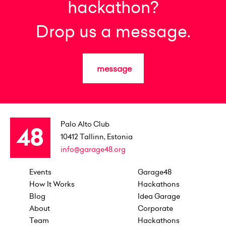
hackathon?
Drop us a message.
message
Palo Alto Club
10412
Tallinn, Estonia
info@garage48.org
Events
Garage48
How It Works
Hackathons
Blog
Idea Garage
About
Corporate
Team
Hackathons