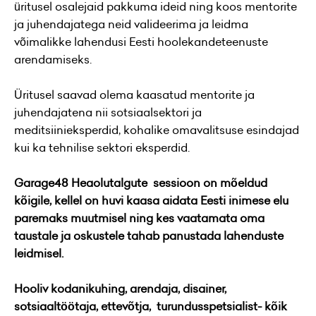
üritusel osalejaid pakkuma ideid ning koos mentorite
ja juhendajatega neid valideerima ja leidma
võimalikke lahendusi Eesti hoolekandeteenuste
arendamiseks.
Üritusel saavad olema kaasatud mentorite ja
juhendajatena nii sotsiaalsektori ja
meditsiinieksperdid, kohalike omavalitsuse esindajad
kui ka tehnilise sektori eksperdid.
Garage48 Heaolutalgute
sessioon on mõeldud
kõigile, kellel on huvi kaasa aidata Eesti inimese elu
paremaks muutmisel ning kes vaatamata oma
taustale ja oskustele tahab panustada lahenduste
leidmisel.
Hooliv kodanikuhing, arendaja, disainer,
sotsiaaltöötaja, ettevõtja, turundusspetsialist- kõik