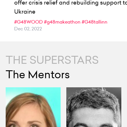
offer crisis relief and rebuilding support t
Ukraine
#G48WOOD
#g48makeathon
#G48tallinn
Dec 02, 2022
THE SUPERSTARS
The Mentors