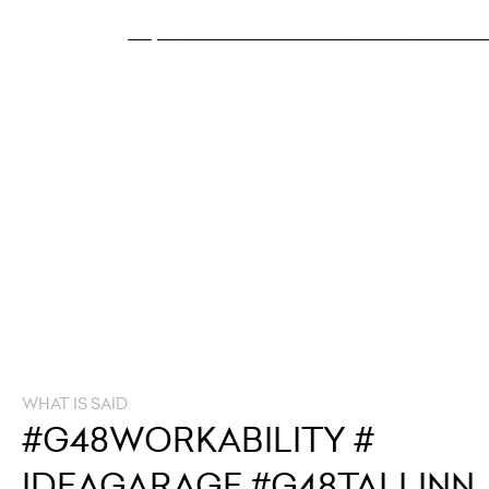
Join the event on
FACEBOOK:
https://www.facebook.com/events/1593127
PS! While the event is held in Estonian, not speaking
Estonian isn’t going to be a problem on the Idea
Garage Workability because of the extra support by
mentors and moderator who are fluent in both of the
languages.
Idea Garage Workability is organised with the
support of European Union European Social Fund.
WHAT IS SAID
#G48WORKABILITY #
IDEAGARAGE #G48TALLINN