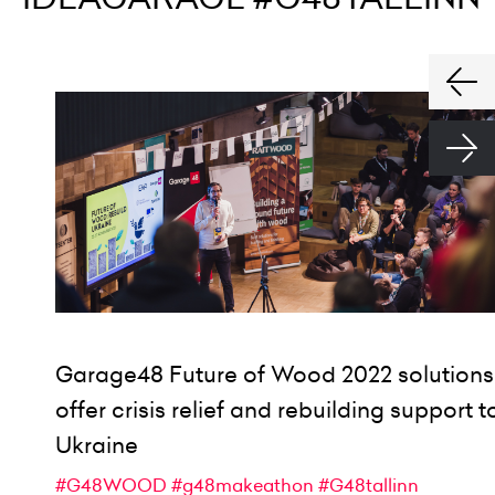
Garage48 Future of Wood 2022 solutions
offer crisis relief and rebuilding support t
Ukraine
#G48WOOD
#g48makeathon
#G48tallinn