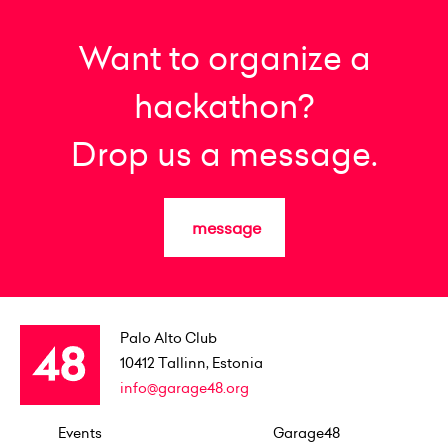
Want to organize a
hackathon?
Drop us a message.
message
Palo Alto Club
10412
Tallinn, Estonia
info@garage48.org
Events
Garage48