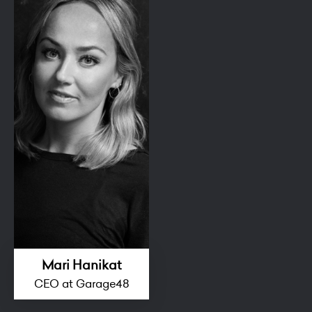
Mari Hanikat
CEO at Garage48