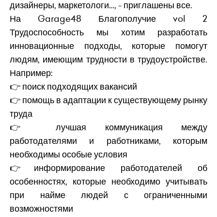
дизайнеры, маркетологи…, - приглашены все.
На Garage48 Благополучие vol 2
Трудоспособность мы хотим разработать
инновационные подходы, которые помогут
людям, имеющим трудности в трудоустройстве.
Например:
👉 поиск подходящих вакансий
👉 помощь в адаптации к существующему рынку
труда
👉 лучшая коммуникация между
работодателями и работниками, которым
необходимы особые условия
👉информирование работодателей об
особенностях, которые необходимо учитывать
при найме людей с ограниченными
возможностями