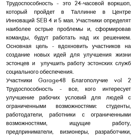
Трудоспособность - это 24-часовой воркшоп,
который пройдет в Таллинне в Центре
Инноваций SEB 4 и 5 мая. Участники определят
наиболее острые проблемы и, сформировав
команды, будут работать над их решением.
Основная цель - вдохновить участников на
создание новых идей для улучшения жизни
эстонцев и улучшить работу эстонских служб
социального обеспечения.
Участники Garage48 Благополучие vol 2
Трудоспособность - все, кого интересует
улучшение рабочих условий для людей с
ограниченными возможностями: студенты,
работодатели, работники с ограниченными
возможностями, ищущие работу,
предприниматели, визионеры, разработчики,