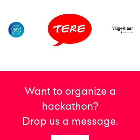
Want to organize a
hackathon?
Drop us a message.