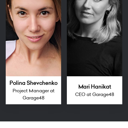
Polina Shevchenko
Mari Hanikat
Project Manager at
CEO at Garage48
Garage48