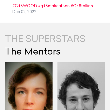
#G48WOOD
#g48makeathon
#G48tallinn
Dec 02, 2022
THE SUPERSTARS
The Mentors