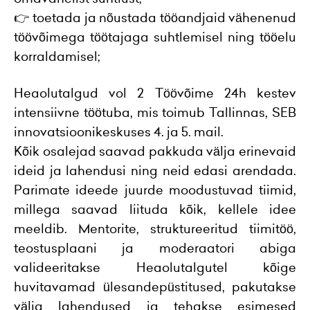
👉 toetada ja nõustada tööandjaid vähenenud
töövõimega töötajaga suhtlemisel ning tööelu
korraldamisel;
Heaolutalgud vol 2 Töövõime 24h kestev
intensiivne töötuba, mis toimub Tallinnas, SEB
innovatsioonikeskuses 4. ja 5. mail.
Kõik osalejad saavad pakkuda välja erinevaid
ideid ja lahendusi ning neid edasi arendada.
Parimate ideede juurde moodustuvad tiimid,
millega saavad liituda kõik, kellele idee
meeldib. Mentorite, struktureeritud tiimitöö,
teostusplaani ja moderaatori abiga
valideeritakse Heaolutalgutel kõige
huvitavamad ülesandepüstitused, pakutakse
välja lahendused ja tehakse esimesed