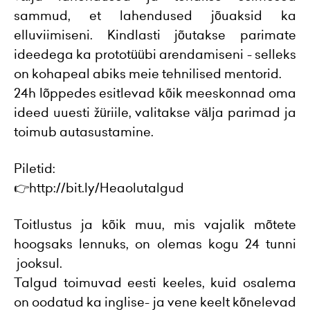
sammud, et lahendused jõuaksid ka
elluviimiseni. Kindlasti jõutakse parimate
ideedega ka prototüübi arendamiseni - selleks
on kohapeal abiks meie tehnilised mentorid.
24h lõppedes esitlevad kõik meeskonnad oma
ideed uuesti žüriile, valitakse välja parimad ja
toimub autasustamine.
Piletid:
👉
http://bit.ly/Heaolutalgud
Toitlustus ja kõik muu, mis vajalik mõtete
hoogsaks lennuks, on olemas kogu 24 tunni
jooksul.
Talgud toimuvad eesti keeles, kuid osalema
on oodatud ka inglise- ja vene keelt kõnelevad