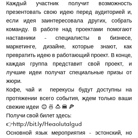
Каждый участник получит возможность
презентовать свою идею перед аудиторией и,
если идея заинтересовала других, собрать
команду. В работе над проектами помогают
наставники - специалисты в бизнесе,
маркетинге, дизайне, которые знают, как
превратить идею в работающий проект. В конце,
каждая группа представит свой проект, и
лучшие идеи получат специальные призы от
жюри.
Кофе, чай и перекусы будут доступны на
протяжении всего события, ждем только ваши
свежие идеи 😊 🍜 🍮 🍔 🍕
Получи свой билет здесь:
👉
http://bit.ly/Heaolutalgud
Основной язык мероприятия - эстонский, но