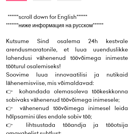
*
******scroll down for English******
*******ниже информация на русском******
Kutsume Sind osalema 24h kestvale
arendusmaratonile, et luua uuenduslikke
lahendusi vähenenud töövõimega inimeste
tööturul osalemiseks!
Soovime luua innovaatilisi ja nutikaid
lähenemisviise, mis võimaldavad:
👉 kohandada olemasoleva töökeskkonna
sobivaks vähenenud töövõimega inimesele;
👉 vähenenud töövõimega inimesel leida
hõlpsamini üles endale sobiv töö;
👉 lihtsustada tööandja ja tööotsija
omavahelist suhtlust;