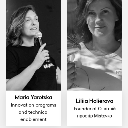
Maria Yarotska
Liliia Holierova
Innovation programs
Founder at Освітній
and technical
простір Міstечко
enablement