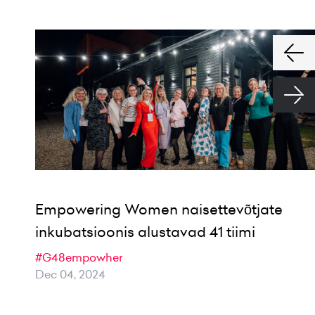
Empowering Women naisettevõtjate
inkubatsioonis alustavad 41 tiimi
#G48empowher
Dec 04, 2024