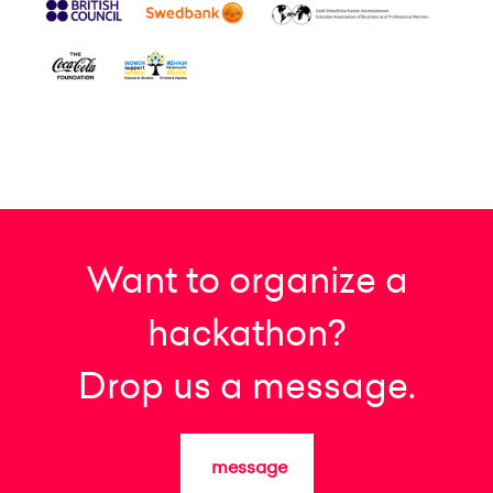
Want to organize a
hackathon?
Drop us a message.
message