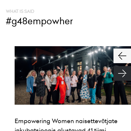
WHAT IS SAID
#g48empowher
Empowering Women naisettevõtjate
inkubatsioonis alustavad 41 tiimi