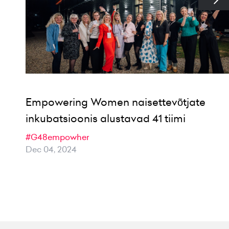
Empowering Women naisettevõtjate
inkubatsioonis alustavad 41 tiimi
#G48empowher
Dec 04, 2024