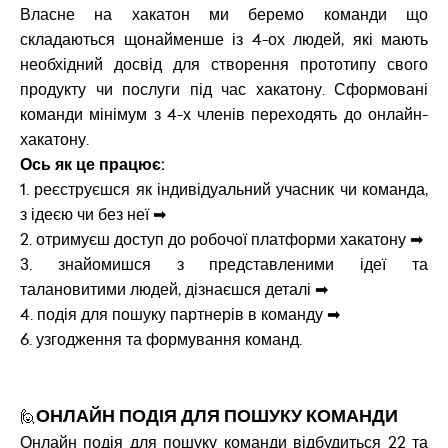
Власне на хакатон ми беремо команди що
складаються щонайменше із 4-ох людей, які мають
необхідний досвід для створення прототипу свого
продукту чи послуги під час хакатону. Сформовані
команди мінімум з 4-х членів переходять до онлайн-
хакатону.
Ось як це працює:
1. реєструєшся як індивідуальний учасник чи команда,
з ідеєю чи без неї ➡
2. отримуєш доступ до робочої платформи хакатону ➡
3. знайомишся з представленими ідеї та
талановитими людей, дізнаєшся деталі ➡
4. подія для пошуку партнерів в команду ➡
6. узгодження та формування команд.
ОНЛАЙН ПОДІЯ ДЛЯ ПОШУКУ КОМАНДИ
🙋
Онлайн подія для пошуку команди відбудиться 22 та