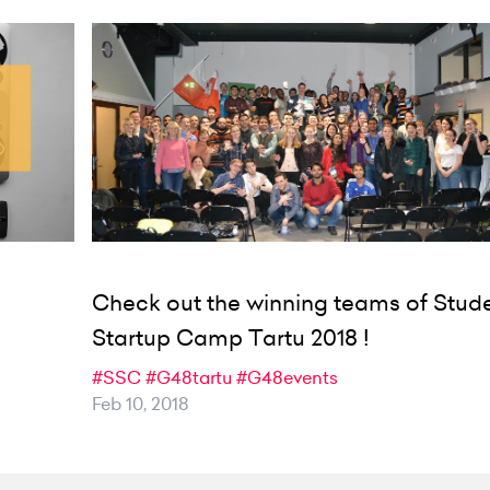
Check out the winning teams of Stud
Startup Camp Tartu 2018 !
#SSC
#G48tartu
#G48events
Feb 10, 2018