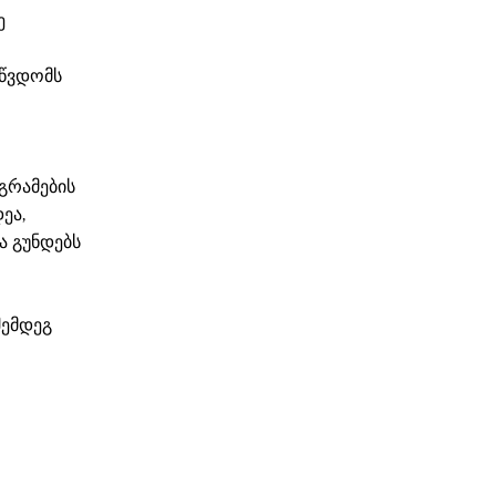
ე
აწვდომს
ოგრამების
ეა,
ვა გუნდებს
შემდეგ