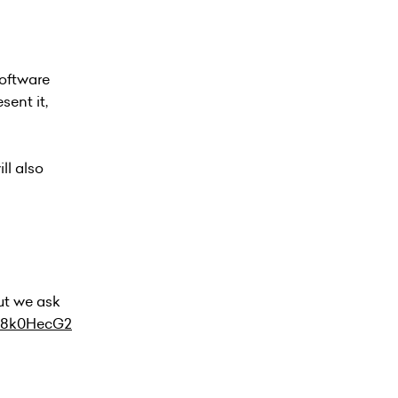
software
sent it,
ll also
but we ask
v08k0HecG2