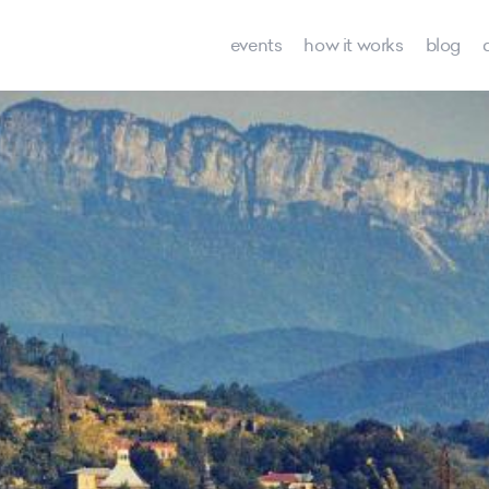
events
how it works
blog