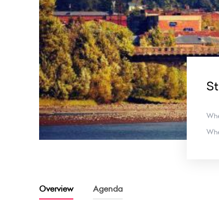
St
Wh
Wh
Overview
Agenda