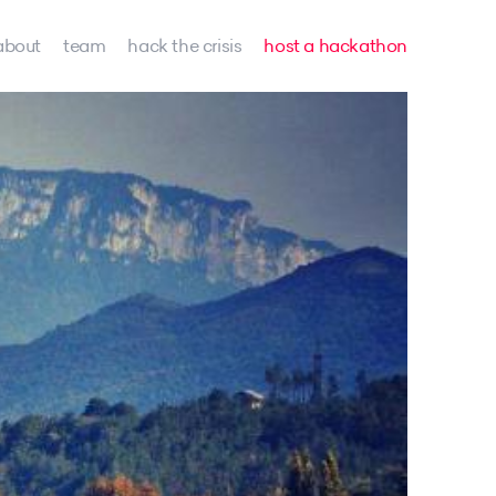
about
team
hack the crisis
host a hackathon