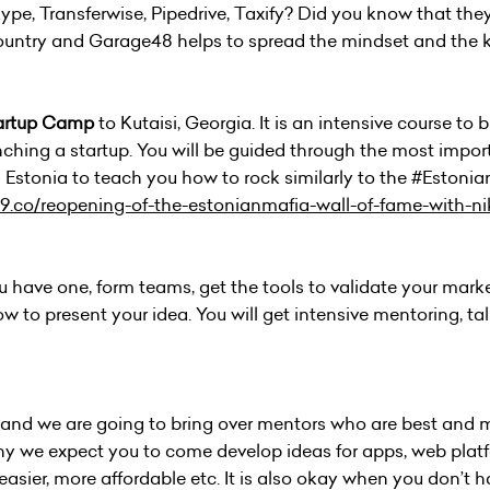
kype, Transferwise, Pipedrive, Taxify? Did you know that the
 country and Garage48 helps to spread the mindset and the
artup Camp
to Kutaisi, Georgia. It is an intensive course to 
unching a startup. You will be guided through the most impor
m Estonia to teach you how to rock similarly to the #Estoni
ft99.co/reopening-of-the-estonianmafia-wall-of-fame-with-ni
ou have one, form teams, get the tools to validate your mark
w to present your idea. You will get intensive mentoring, ta
 and we are going to bring over mentors who are best and 
why we expect you to come develop ideas for apps, web plat
 easier, more affordable etc. It is also okay when you don’t 