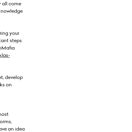
y all come
 knowledge
bring your
tant steps
anMafia
klas-
et, develop
lks on
most
forms,
have an idea