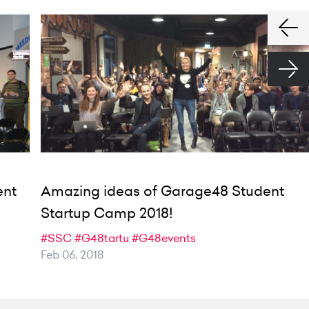
ent
Amazing ideas of Garage48 Student
Startup Camp 2018!
#SSC
#G48tartu
#G48events
Feb 06, 2018