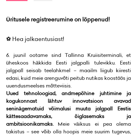
Üritusele registreerumine on lõppenud!
⚽
Hea jalkaentusiast!
6. juunil ootame sind Tallinna Kruiisiterminali, et
üheskoos häkkida Eesti jalgpalli tulevikku. Eesti
jalgpall seisab teelahkmel – maailm liigub kiiresti
edasi, kuid meie arenguvõti peitub nutikas koostöös ja
uuendusmeelses mõtteviisis.
Uued tehnoloogiad, andmepõhine juhtimine ja
kogukonnast lähtuv innovatsioon avavad
seninägematuid võimalusi muuta jalgpall Eestis
kättesaadavamaks, õiglasemaks ja
ambitsioonikamaks.
Meie väiksus ei pea olema
takistus – see võib olla hoopis meie suurim tugevus,