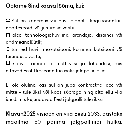
Ootame Sind kaasa lööma, kui:
💥Sul on kogemus või huvi jalgpalli, kogukonnatöö,
noortespordi või juhtimise vastu;
💥oled tehnoloogiahuviline, arendaja, disainer või
andmeanalüütik;
💥tunned huvi innovatsiooni, kommunikatsiooni või
turunduse vastu;
💥soovid arendada mõtteviisi ja lahendusi, mis
aitavad Eestil kasvada tõeliseks jalgpalliriigiks.
Ei ole oluline, kas sul on juba konkreetne idee või
mitte - tule üksi või koos sõbraga ning aita ellu viia
ideid, mis kujundavad Eesti jalgpalli tulevikku!
Klavan2025
visioon on viia Eesti 2033. aastaks
maailma 50 parima jalgpalliriigi hulka.