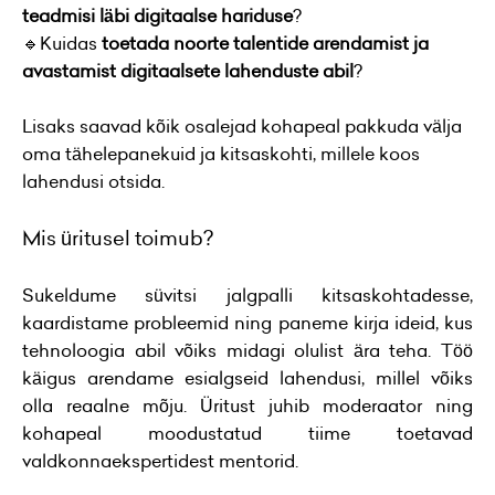
teadmisi läbi digitaalse hariduse
?
🔹Kuidas
toetada noorte talentide arendamist ja
avastamist
digitaalsete lahenduste abil
?
Lisaks saavad kõik osalejad kohapeal pakkuda välja
oma tähelepanekuid ja kitsaskohti, millele koos
lahendusi otsida.
Mis üritusel toimub?
Sukeldume süvitsi jalgpalli kitsaskohtadesse,
kaardistame probleemid ning paneme kirja ideid, kus
tehnoloogia abil võiks midagi olulist ära teha. Töö
käigus arendame esialgseid lahendusi, millel võiks
olla reaalne mõju. Üritust juhib moderaator ning
kohapeal moodustatud tiime toetavad
valdkonnaekspertidest mentorid.