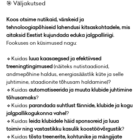
🎯 Väljakutsed
Koos otsime nutikaid, värskeid ja
tehnoloogiapõhiseid lahendusi kitsaskohtadele, mis
aitaksid Eestist kujundada eduka jalgpalliriigi.
Fookuses on küsimused nagu:
🔹Kuidas
luua kaasaegsed ja efektiivsed
treeningtingimused
(näiteks nutistaadionid,
andmepõhine haldus, energiasäästlik küte ja selle
juhtimine, staadionite tõhusam haldamine)?
🔹Kuidas
automatiseerida ja muuta klubide juhtimine
tõhusamaks
?
🔹Kuidas
parandada suhtlust fännide, klubide ja kogu
jalgpallikogukonna vahel
?
🔹Kuidas
leida klubidele häid sponsoreid ja luua
toimiv ning vastastikku kasulik koostöövõrgustik
?
🔹Kuidas
tõsta treenerite, kohtunike ja mängijate