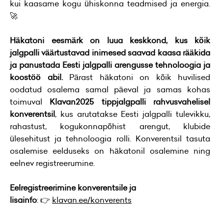
kui kaasame kogu ühiskonna teadmised ja energia.
🚀
Häkatoni ees
märk on luua keskkond, kus kõik
jalgpalli väärtustavad inimesed saavad kaasa rääkida
ja panustada Eesti jalgpalli arengusse tehnoloogia ja
koostöö abil.
Pärast häkatoni on kõik huvilised
oodatud osalema samal päeval ja samas kohas
toimuval
Klavan2025 tippjalgpalli rahvusvahelisel
konverentsil
, kus arutatakse Eesti jalgpalli tulevikku,
rahastust, kogukonnapõhist arengut, klubide
ülesehitust ja tehnoloogia rolli. Konverentsil tasuta
osalemise eelduseks on häkatonil osalemine ning
eelnev registreerumine.
Eelregistreerimine konverentsile ja
lisainfo
: 👉
klavan.ee/konverents