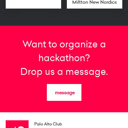
Miltton New Nordics
Want to organize a
hackathon?
Drop us a message.
message
Palo Alto Club