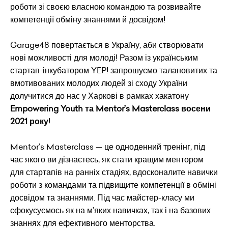
роботи зі своєю власною командою та розвивайте
компетенції обміну знаннями й досвідом!
Garage48 повертається в Україну, аби створювати
нові можливості для молоді! Разом із українським
стартап-інкубатором YEP! запрошуємо талановитих та
вмотивованих молодих людей зі сходу України
долучитися до нас у Харкові в рамках хакатону
Empowering Youth та Mentor’s Masterclass восени
2021 року
!
Mentor’s Masterclass — це одноденний тренінг, під
час якого ви дізнаєтесь, як стати кращим ментором
для стартапів на ранніх стадіях, вдосконалите навички
роботи з командами та підвищите компетенції в обміні
досвідом та знаннями. Під час майстер-класу ми
сфокусуємось як на м’яких навичках, так і на базових
знаннях для ефективного менторства.